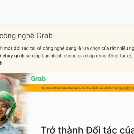
ế công nghệ Grab
ành một đối tác tài xế công nghệ đang là lựa chọn của rất nhiều n
ý chạy grab
sẽ giúp bạn nhanh chóng gia nhập cộng đồng tài xế,
h.