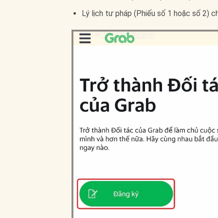
Lý lịch tư pháp (Phiếu số 1 hoặc số 2) c