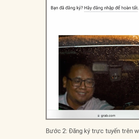
Bước 2: Đăng ký trực tuyến trên 