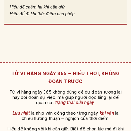
Hiểu để chậm lại khi cần giữ.
Hiểu để đi khi thời điểm cho phép.
TỬ VI HÀNG NGÀY 365 – HIỂU THỜI, KHÔNG
ĐOÁN TRƯỚC
Tử vi hàng ngày 365 không dùng để dự đoán tương lai
hay bói đoán sự việc, mà giúp người đọc lắng lại để
quan sát
trạng thái của ngày
.
Lưu nhật
là nhịp vận động theo từng ngày,
khí vận
là
chiều hướng thuận – nghịch của thời điểm.
Hiểu để không vội khi cần giữ. Biết để chọn lúc mà đi khi