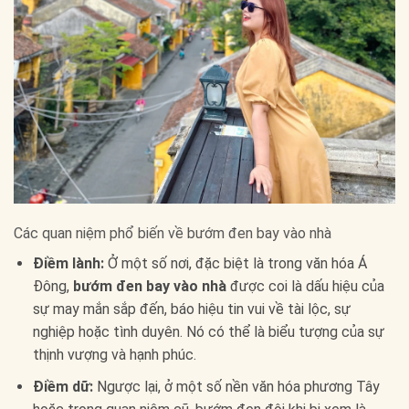
Các quan niệm phổ biến về bướm đen bay vào nhà
Điềm lành:
Ở một số nơi, đặc biệt là trong văn hóa Á
Đông,
bướm đen bay vào nhà
được coi là dấu hiệu của
sự may mắn sắp đến, báo hiệu tin vui về tài lộc, sự
nghiệp hoặc tình duyên. Nó có thể là biểu tượng của sự
thịnh vượng và hạnh phúc.
Điềm dữ:
Ngược lại, ở một số nền văn hóa phương Tây