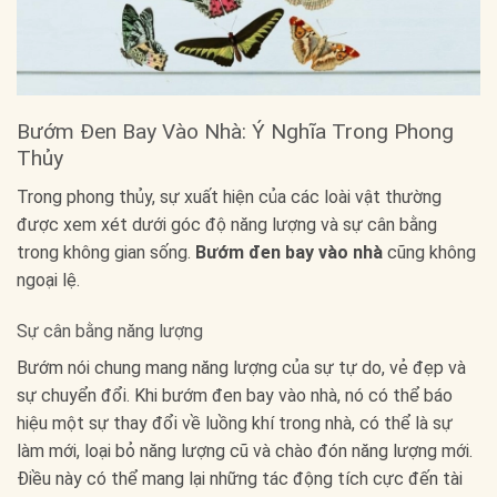
Bướm Đen Bay Vào Nhà: Ý Nghĩa Trong Phong
Thủy
Trong phong thủy, sự xuất hiện của các loài vật thường
được xem xét dưới góc độ năng lượng và sự cân bằng
trong không gian sống.
Bướm đen bay vào nhà
cũng không
ngoại lệ.
Sự cân bằng năng lượng
Bướm nói chung mang năng lượng của sự tự do, vẻ đẹp và
sự chuyển đổi. Khi bướm đen bay vào nhà, nó có thể báo
hiệu một sự thay đổi về luồng khí trong nhà, có thể là sự
làm mới, loại bỏ năng lượng cũ và chào đón năng lượng mới.
Điều này có thể mang lại những tác động tích cực đến tài