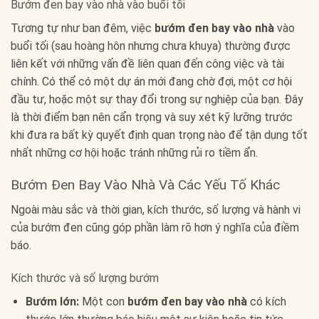
Bướm đen bay vào nhà vào buổi tối
Tương tự như ban đêm, việc
bướm đen bay vào nhà
vào
buổi tối (sau hoàng hôn nhưng chưa khuya) thường được
liên kết với những vấn đề liên quan đến công việc và tài
chính. Có thể có một dự án mới đang chờ đợi, một cơ hội
đầu tư, hoặc một sự thay đổi trong sự nghiệp của bạn. Đây
là thời điểm bạn nên cẩn trọng và suy xét kỹ lưỡng trước
khi đưa ra bất kỳ quyết định quan trọng nào để tận dụng tốt
nhất những cơ hội hoặc tránh những rủi ro tiềm ẩn.
Bướm Đen Bay Vào Nhà Và Các Yếu Tố Khác
Ngoài màu sắc và thời gian, kích thước, số lượng và hành vi
của bướm đen cũng góp phần làm rõ hơn ý nghĩa của điềm
báo.
Kích thước và số lượng bướm
Bướm lớn:
Một con
bướm đen bay vào nhà
có kích