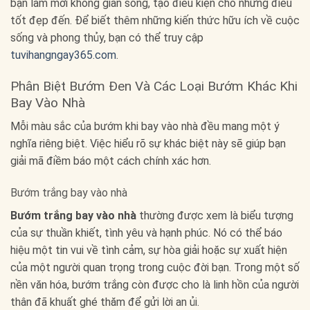
bạn làm mới không gian sống, tạo điều kiện cho những điều
tốt đẹp đến. Để biết thêm những kiến thức hữu ích về cuộc
sống và phong thủy, bạn có thể truy cập
tuvihangngay365.com
.
Phân Biệt Bướm Đen Và Các Loại Bướm Khác Khi
Bay Vào Nhà
Mỗi màu sắc của bướm khi bay vào nhà đều mang một ý
nghĩa riêng biệt. Việc hiểu rõ sự khác biệt này sẽ giúp bạn
giải mã điềm báo một cách chính xác hơn.
Bướm trắng bay vào nhà
Bướm trắng bay vào nhà
thường được xem là biểu tượng
của sự thuần khiết, tình yêu và hạnh phúc. Nó có thể báo
hiệu một tin vui về tình cảm, sự hòa giải hoặc sự xuất hiện
của một người quan trọng trong cuộc đời bạn. Trong một số
nền văn hóa, bướm trắng còn được cho là linh hồn của người
thân đã khuất ghé thăm để gửi lời an ủi.