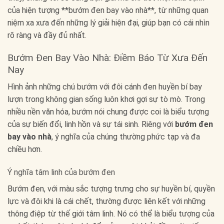
của hiện tượng **bướm đen bay vào nhà**, từ những quan
niệm xa xưa đến những lý giải hiện đại, giúp bạn có cái nhìn
rõ ràng và đầy đủ nhất.
Bướm Đen Bay Vào Nhà: Điềm Báo Từ Xưa Đến
Nay
Hình ảnh những chú bướm với đôi cánh đen huyền bí bay
lượn trong không gian sống luôn khơi gợi sự tò mò. Trong
nhiều nền văn hóa, bướm nói chung được coi là biểu tượng
của sự biến đổi, linh hồn và sự tái sinh. Riêng với
bướm đen
bay vào nhà
, ý nghĩa của chúng thường phức tạp và đa
chiều hơn.
Ý nghĩa tâm linh của bướm đen
Bướm đen, với màu sắc tượng trưng cho sự huyền bí, quyền
lực và đôi khi là cái chết, thường được liên kết với những
thông điệp từ thế giới tâm linh. Nó có thể là biểu tượng của