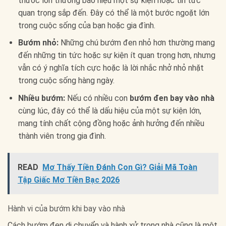
thước lớn thường báo hiệu một sự kiện hoặc tin tức
quan trọng sắp đến. Đây có thể là một bước ngoặt lớn
trong cuộc sống của bạn hoặc gia đình.
Bướm nhỏ:
Những chú bướm đen nhỏ hơn thường mang
đến những tin tức hoặc sự kiện ít quan trọng hơn, nhưng
vẫn có ý nghĩa tích cực hoặc là lời nhắc nhở nhỏ nhặt
trong cuộc sống hàng ngày.
Nhiều bướm:
Nếu có nhiều con
bướm đen bay vào nhà
cùng lúc, đây có thể là dấu hiệu của một sự kiện lớn,
mang tính chất cộng đồng hoặc ảnh hưởng đến nhiều
thành viên trong gia đình.
READ
Mơ Thấy Tiền Đánh Con Gì? Giải Mã Toàn
Tập Giấc Mơ Tiền Bạc 2026
Hành vi của bướm khi bay vào nhà
Cách bướm đen di chuyển và hành xử trong nhà cũng là một