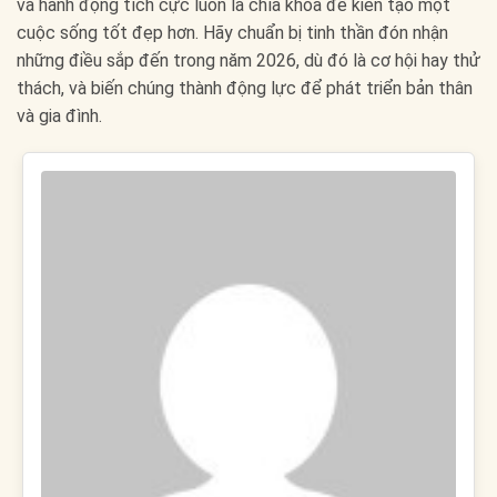
và hành động tích cực luôn là chìa khóa để kiến tạo một
cuộc sống tốt đẹp hơn. Hãy chuẩn bị tinh thần đón nhận
những điều sắp đến trong năm 2026, dù đó là cơ hội hay thử
thách, và biến chúng thành động lực để phát triển bản thân
và gia đình.