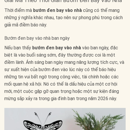
Giải Mã Theo Thời Gian Bướm Đen Bay Vào Nhà
Thời điểm mà
bướm đen bay vào nhà
cũng có thể mang
những ý nghĩa khác nhau, tạo nên sự phong phú trong cách
giải mã điềm báo này.
Bướm đen bay vào nhà ban ngày
Nếu bạn thấy
bướm đen bay vào nhà
vào ban ngày, đặc
biệt là vào buổi sáng sớm, đây thường được coi là một
điềm lành. Ánh sáng ban ngày mang năng lượng tích cực, và
sự xuất hiện của bướm đen vào lúc này có thể báo hiệu
những tin vui bất ngờ trong công việc, tài chính hoặc các
mối quan hệ xã hội. Nó có thể là dấu hiệu của một cơ hội
mới, một cuộc gặp gỡ quan trọng hoặc một sự kiện đáng
mừng sắp xảy ra trong gia đình bạn trong năm 2026 này.