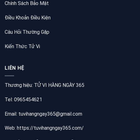
Chính Sách Bảo Mật
Điều Khoản Điều Kiện
Câu Hỏi Thường Gặp
Kiến Thức Tử Vi
LIÊN HỆ
Thương hiệu: TỬ VI HÀNG NGÀY 365
Tel: 0965454621
Email: tuvihangngay365@gmail.com
Web:
https://tuvihangngay365.com/