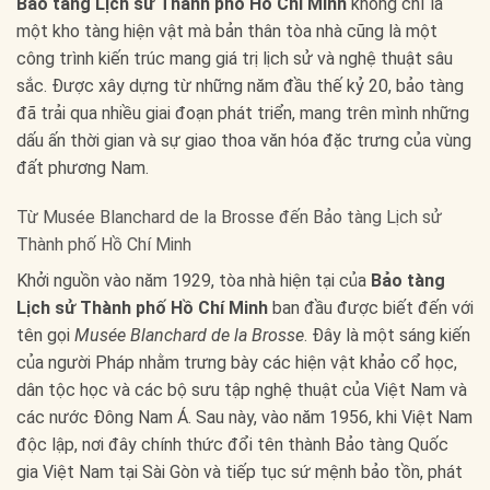
Bảo tàng Lịch sử Thành phố Hồ Chí Minh
không chỉ là
một kho tàng hiện vật mà bản thân tòa nhà cũng là một
công trình kiến trúc mang giá trị lịch sử và nghệ thuật sâu
sắc. Được xây dựng từ những năm đầu thế kỷ 20, bảo tàng
đã trải qua nhiều giai đoạn phát triển, mang trên mình những
dấu ấn thời gian và sự giao thoa văn hóa đặc trưng của vùng
đất phương Nam.
Từ Musée Blanchard de la Brosse đến Bảo tàng Lịch sử
Thành phố Hồ Chí Minh
Khởi nguồn vào năm 1929, tòa nhà hiện tại của
Bảo tàng
Lịch sử Thành phố Hồ Chí Minh
ban đầu được biết đến với
tên gọi
Musée Blanchard de la Brosse
. Đây là một sáng kiến
của người Pháp nhằm trưng bày các hiện vật khảo cổ học,
dân tộc học và các bộ sưu tập nghệ thuật của Việt Nam và
các nước Đông Nam Á. Sau này, vào năm 1956, khi Việt Nam
độc lập, nơi đây chính thức đổi tên thành Bảo tàng Quốc
gia Việt Nam tại Sài Gòn và tiếp tục sứ mệnh bảo tồn, phát