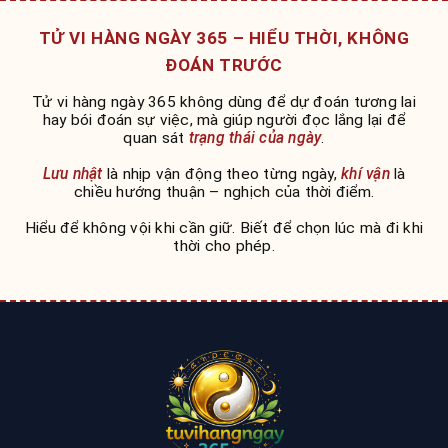
TỬ VI HÀNG NGÀY 365 – HIỂU THỜI, KHÔNG
ĐOÁN TRƯỚC
Tử vi hàng ngày 365 không dùng để dự đoán tương lai
hay bói đoán sự việc, mà giúp người đọc lắng lại để
quan sát
trạng thái của ngày
.
Lưu nhật
là nhịp vận động theo từng ngày,
khí vận
là
chiều hướng thuận – nghịch của thời điểm.
Hiểu để không vội khi cần giữ. Biết để chọn lúc mà đi khi
thời cho phép.