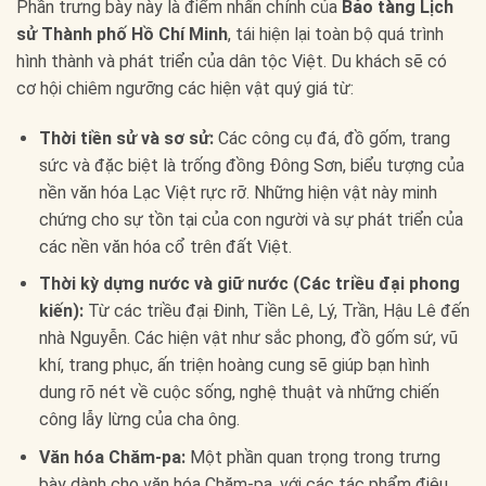
Phần trưng bày này là điểm nhấn chính của
Bảo tàng Lịch
sử Thành phố Hồ Chí Minh
, tái hiện lại toàn bộ quá trình
hình thành và phát triển của dân tộc Việt. Du khách sẽ có
cơ hội chiêm ngưỡng các hiện vật quý giá từ:
Thời tiền sử và sơ sử:
Các công cụ đá, đồ gốm, trang
sức và đặc biệt là trống đồng Đông Sơn, biểu tượng của
nền văn hóa Lạc Việt rực rỡ. Những hiện vật này minh
chứng cho sự tồn tại của con người và sự phát triển của
các nền văn hóa cổ trên đất Việt.
Thời kỳ dựng nước và giữ nước (Các triều đại phong
kiến):
Từ các triều đại Đinh, Tiền Lê, Lý, Trần, Hậu Lê đến
nhà Nguyễn. Các hiện vật như sắc phong, đồ gốm sứ, vũ
khí, trang phục, ấn triện hoàng cung sẽ giúp bạn hình
dung rõ nét về cuộc sống, nghệ thuật và những chiến
công lẫy lừng của cha ông.
Văn hóa Chăm-pa:
Một phần quan trọng trong trưng
bày dành cho văn hóa Chăm-pa, với các tác phẩm điêu