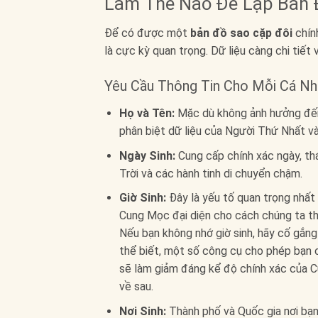
Làm Thế Nào Để Lập Bản Đ
Để có được một
bản đồ sao cặp đôi
chính
là cực kỳ quan trọng. Dữ liệu càng chi tiết
Yêu Cầu Thông Tin Cho Mỗi Cá Nh
Họ và Tên:
Mặc dù không ảnh hưởng đến t
phân biệt dữ liệu của Người Thứ Nhất v
Ngày Sinh:
Cung cấp chính xác ngày, thá
Trời và các hành tinh di chuyển chậm.
Giờ Sinh:
Đây là yếu tố quan trọng nhất 
Cung Mọc đại diện cho cách chúng ta thể 
Nếu bạn không nhớ giờ sinh, hãy cố gắng
thể biết, một số công cụ cho phép bạn c
sẽ làm giảm đáng kể độ chính xác của C
về sau.
Nơi Sinh:
Thành phố và Quốc gia nơi bạn 