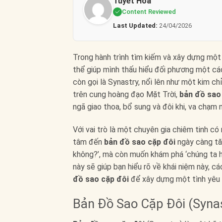
Tuyết Hoa
Content Reviewed
Last Updated:
24/04/2026
Trong hành trình tìm kiếm và xây dựng một
thể giúp mình thấu hiểu đối phương một cá
còn gọi là Synastry, nổi lên như một kim c
trên cung hoàng đạo Mặt Trời,
bản đồ sao
ngã giao thoa, bổ sung và đôi khi, va chạm 
Với vai trò là một chuyên gia chiêm tinh có
tâm đến
bản đồ sao cặp đôi
ngày càng tă
không?’, mà còn muốn khám phá ‘chúng ta h
này sẽ giúp bạn hiểu rõ về khái niệm này, c
đồ sao cặp đôi
để xây dựng một tình yêu 
Bản Đồ Sao Cặp Đôi (Synas