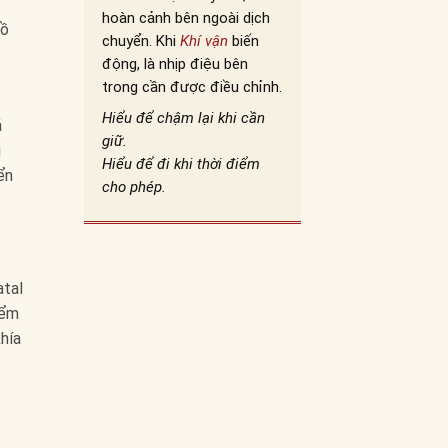
hoàn cảnh bên ngoài dịch
đồ
chuyển. Khi
Khí vận
biến
động, là nhịp điệu bên
trong cần được điều chỉnh.
Hiểu để chậm lại khi cần
á
giữ.
i
Hiểu để đi khi thời điểm
ển
cho phép.
tal
iểm
khía