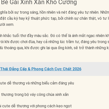
 Bé Gái Xinh Xắn Khó Cưỡng
hĩa bởi sự trong sáng, hồn nhiên và nét đáng yêu tự nhiên. Nhữ
ặt cầu kỳ hay kỹ thuật phức tạp, bởi chính sự chân thật, vô tư 
ười xem.
h khắc tuổi thơ đầy màu sắc. Đó có thể là ánh mắt ngạc nhiên kh
rói khi được chơi đùa, hay cả những lúc trầm tư, đáng yêu trong 
ù thoáng qua, khi được ghi lại qua ống kính, sẽ trở thành những 
 Thái Đẳng Cấp & Phong Cách Cực Chất 2026