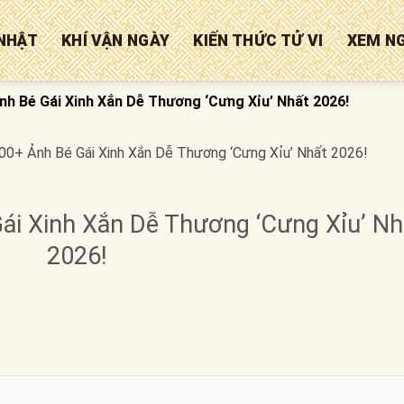
NHẬT
KHÍ VẬN NGÀY
KIẾN THỨC TỬ VI
XEM N
h Bé Gái Xinh Xắn Dễ Thương ‘Cưng Xỉu’ Nhất 2026!
0+ Ảnh Bé Gái Xinh Xắn Dễ Thương ‘Cưng Xỉu’ Nhất 2026!
ái Xinh Xắn Dễ Thương ‘Cưng Xỉu’ Nh
2026!