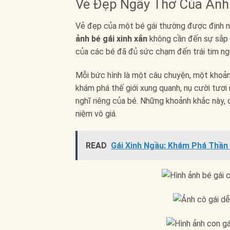
Vẻ Đẹp Ngây Thơ Của Ảnh
Vẻ đẹp của một bé gái thường được định ng
ảnh bé gái xinh xắn
không cần đến sự sắp đ
của các bé đã đủ sức chạm đến trái tim ng
Mỗi bức hình là một câu chuyện, một khoản
khám phá thế giới xung quanh, nụ cười tươi 
nghĩ riêng của bé. Những khoảnh khắc này, d
niệm vô giá.
READ
Gái Xinh Ngầu: Khám Phá Thần