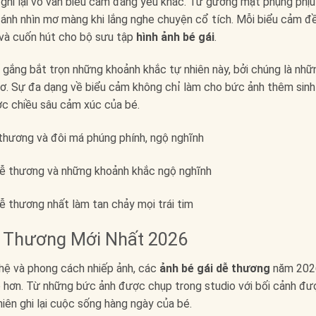
ghi lại vô vàn biểu cảm đáng yêu khác. Từ gương mặt phụng phịu
ến ánh nhìn mơ màng khi lắng nghe chuyện cổ tích. Mỗi biểu cảm đ
 và cuốn hút cho bộ sưu tập
hình ảnh bé gái
.
 gắng bắt trọn những khoảnh khắc tự nhiên này, bởi chúng là nhữ
thơ. Sự đa dạng về biểu cảm không chỉ làm cho bức ảnh thêm sinh
c chiều sâu cảm xúc của bé.
ễ Thương Mới Nhất 2026
hệ và phong cách nhiếp ảnh, các
ảnh bé gái dễ thương
năm 202
o hơn. Từ những bức ảnh được chụp trong studio với bối cảnh đư
iên ghi lại cuộc sống hàng ngày của bé.