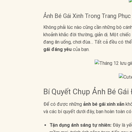
Ảnh Bé Gái Xinh Trong Trang Phụ
Không phải lúc nào cũng cần những bộ cánh 
khoảnh khắc đời thường, giản dị. Một chiếc
đang ăn uống, chơi đùa… Tất cả đều có thể
gái đáng yêu
của bạn.
Bí Quyết Chụp Ảnh Bé Gái
Để có được những
ảnh bé gái xinh xắn
khô
và các bí quyết dưới đây, bạn hoàn toàn có 
Tận dụng ánh sáng tự nhiên:
Đây là yế