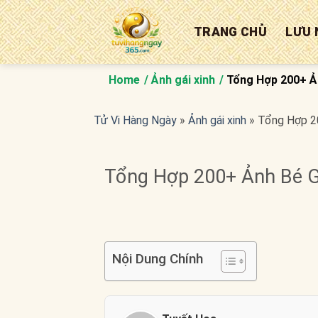
Bỏ
qua
TRANG CHỦ
LƯU 
nội
dung
Home
Ảnh gái xinh
Tổng Hợp 200+ Ản
Tử Vi Hàng Ngày
»
Ảnh gái xinh
»
Tổng Hợp 20
Tổng Hợp 200+ Ảnh Bé G
Nội Dung Chính