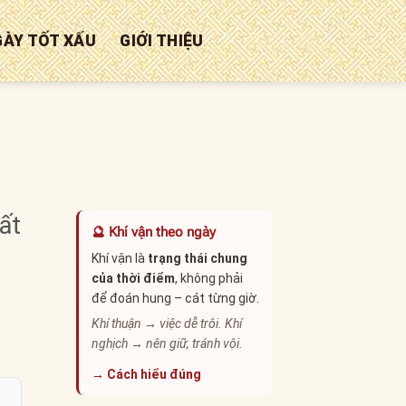
GÀY TỐT XẤU
GIỚI THIỆU
ất
🔮 Khí vận theo ngày
Khí vận là
trạng thái chung
của thời điểm
, không phải
để đoán hung – cát từng giờ.
Khí thuận → việc dễ trôi. Khí
nghịch → nên giữ, tránh vội.
→ Cách hiểu đúng