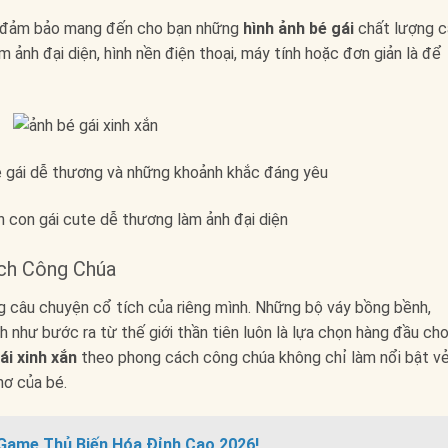
, đảm bảo mang đến cho bạn những
hình ảnh bé gái
chất lượng c
 ảnh đại diện, hình nền điện thoại, máy tính hoặc đơn giản là để
ách Công Chúa
g câu chuyện cổ tích của riêng mình. Những bộ váy bồng bềnh,
h như bước ra từ thế giới thần tiên luôn là lựa chọn hàng đầu ch
ái xinh xắn
theo phong cách công chúa không chỉ làm nổi bật v
hơ của bé.
ữ Game Thủ Biến Hóa Đỉnh Cao 2026!