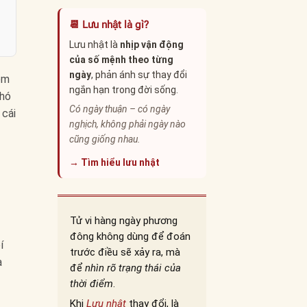
📆 Lưu nhật là gì?
Lưu nhật là
nhịp vận động
của số mệnh theo từng
ngày
, phản ánh sự thay đổi
ềm
ngắn hạn trong đời sống.
khó
Có ngày thuận – có ngày
 cái
nghịch, không phải ngày nào
cũng giống nhau.
→ Tìm hiểu lưu nhật
Tử vi hàng ngày phương
đông không dùng để đoán
í
trước điều sẽ xảy ra, mà
a
để
nhìn rõ trạng thái của
thời điểm
.
Khi
Lưu nhật
thay đổi, là