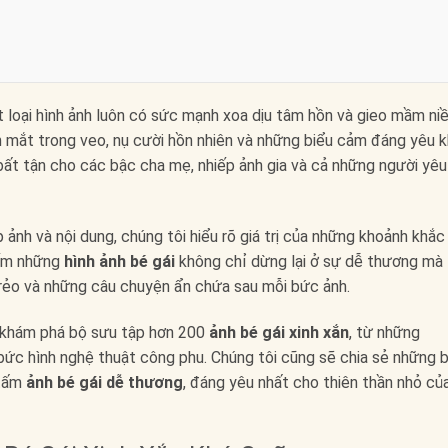
t loại hình ảnh luôn có sức mạnh xoa dịu tâm hồn và gieo mầm ni
nh mắt trong veo, nụ cười hồn nhiên và những biểu cảm đáng yêu 
ất tận cho các bậc cha mẹ, nhiếp ảnh gia và cả những người yêu
 ảnh và nội dung, chúng tôi hiểu rõ giá trị của những khoảnh khắc
iếm những
hình ảnh bé gái
không chỉ dừng lại ở sự dễ thương mà
trẻo và những câu chuyện ẩn chứa sau mỗi bức ảnh.
h khám phá bộ sưu tập hơn 200
ảnh bé gái xinh xắn
, từ những
bức hình nghệ thuật công phu. Chúng tôi cũng sẽ chia sẻ những b
 tấm
ảnh bé gái dễ thương
, đáng yêu nhất cho thiên thần nhỏ củ