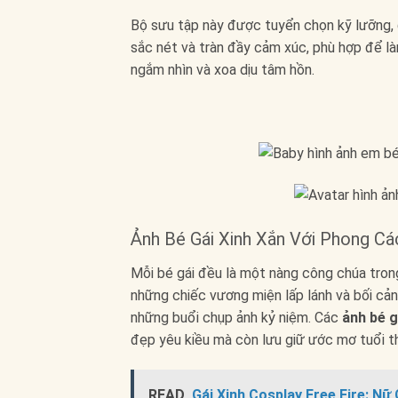
Bộ sưu tập này được tuyển chọn kỹ lưỡng
sắc nét và tràn đầy cảm xúc, phù hợp để làm
ngắm nhìn và xoa dịu tâm hồn.
Ảnh Bé Gái Xinh Xắn Với Phong C
Mỗi bé gái đều là một nàng công chúa tron
những chiếc vương miện lấp lánh và bối cản
những buổi chụp ảnh kỷ niệm. Các
ảnh bé g
đẹp yêu kiều mà còn lưu giữ ước mơ tuổi t
READ
Gái Xinh Cosplay Free Fire: N