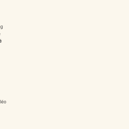
ng
é
é
 léo