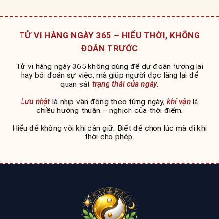
TỬ VI HÀNG NGÀY 365 – HIỂU THỜI, KHÔNG
ĐOÁN TRƯỚC
Tử vi hàng ngày 365 không dùng để dự đoán tương lai
hay bói đoán sự việc, mà giúp người đọc lắng lại để
quan sát
trạng thái của ngày
.
Lưu nhật
là nhịp vận động theo từng ngày,
khí vận
là
chiều hướng thuận – nghịch của thời điểm.
Hiểu để không vội khi cần giữ. Biết để chọn lúc mà đi khi
thời cho phép.