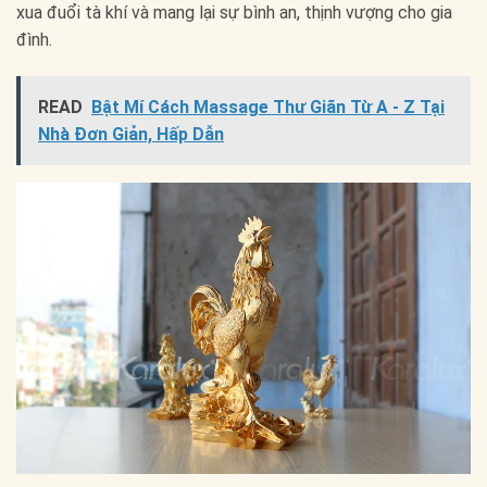
xua đuổi tà khí và mang lại sự bình an, thịnh vượng cho gia
đình.
READ
Bật Mí Cách Massage Thư Giãn Từ A - Z Tại
Nhà Đơn Giản, Hấp Dẫn