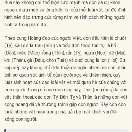
đua này không chỉ thể hiện sức mạnh mà còn cả sự khôn
ngoan, mưu mẹo và lòng kiên trì của mỗi loài vật, từ đó định
hình nên đặc trưng của từng năm và tính cách những người
sinh ra trong năm đó.
Theo cung Hoàng đạo của người Việt, con đầu tiên là chuột
(Tý), sau đó là trâu (Sửu) và tiếp đến theo thứ tự là hổ
(Dần), mèo (Mão), rồng (Thìn), rắn (Tỵ), ngựa (Ngọ), dê (Mùi),
khỉ (Thân), gà (Dậu), chó (Tuất) và cuối cùng là lợn (Hợi). Sự
sắp xếp này không chỉ đơn thuần là ngẫu nhiên mà còn phản
ánh sự quan sát tinh tế của người xưa về thiên nhiên, quy
luật sinh hoạt của các loài vật và mối quan hệ của chúng với
con người. Trong số các con giáp này, Thìn (con rồng) là con
vật thần thoại; các con Tý, Dần, Tỵ và Thân là những con vật
sống hoang dã và thường tránh gặp con người. Bảy con còn
lại là những vật nuôi trong nhà, gắn bó mật thiết với đời
sống con người.