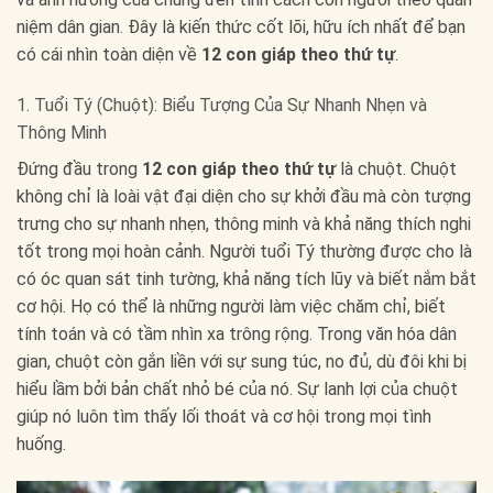
niệm dân gian. Đây là kiến thức cốt lõi, hữu ích nhất để bạn
có cái nhìn toàn diện về
12 con giáp theo thứ tự
.
1. Tuổi Tý (Chuột): Biểu Tượng Của Sự Nhanh Nhẹn và
Thông Minh
Đứng đầu trong
12 con giáp theo thứ tự
là chuột. Chuột
không chỉ là loài vật đại diện cho sự khởi đầu mà còn tượng
trưng cho sự nhanh nhẹn, thông minh và khả năng thích nghi
tốt trong mọi hoàn cảnh. Người tuổi Tý thường được cho là
có óc quan sát tinh tường, khả năng tích lũy và biết nắm bắt
cơ hội. Họ có thể là những người làm việc chăm chỉ, biết
tính toán và có tầm nhìn xa trông rộng. Trong văn hóa dân
gian, chuột còn gắn liền với sự sung túc, no đủ, dù đôi khi bị
hiểu lầm bởi bản chất nhỏ bé của nó. Sự lanh lợi của chuột
giúp nó luôn tìm thấy lối thoát và cơ hội trong mọi tình
huống.