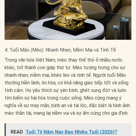
4. Tuổi Mão (Mèo): Nhanh Nhẹn, Mềm Mại và Tinh Tế
Trong văn hóa Việt Nam, mèo thay thế thỏ ở nhiều nước
khác, trở thành con giáp thứ tư. Mèo tượng trưng cho sự
nhanh nhẹn, mềm mại, khéo léo và tinh tế. Người tuổi Mão
thường hiền lành, ôn hòa, có khả năng giao tiếp tốt và sống
tình cảm. Họ yêu thích sự yên bình, ghét xung đột và luôn
tìm kiếm sự hài hòa trong cuộc sống. Mèo cũng mang ý
nghĩa về sự may mắn, bình an và tài lộc, đặc biệt là hình ảnh
mèo thần tài, mang lại niềm vui và sự ấm cúng cho gia đình.
READ
Tuổi Tý Năm Nay Bao Nhiêu Tuổi (2026)?