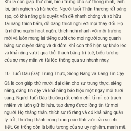
Khỉ là con giáp thứ chín, biểu trưng cho sự thông minh, lanh
lợi, tinh nghịch và hài hước. Người tuổi Thân thường rất sáng
tạo, có khả năng giải quyết vấn đề nhanh chóng và sở hữu
tài năng thiên bẩm, dễ dàng thích nghi với mọi thay đổi. Họ
là những người hoạt ngôn, thích nghi nhanh với môi trường
mới và luôn mang lại tiếng cười cho mọi người xung quanh
bằng sự duyên dáng và dí dỏm. Khỉ còn thể hiện sự khéo léo
và khả năng vượt qua thử thách bằng trí tuệ, biểu tượng
của sự may mắn và tài lộc thông qua sự nhanh nhạy.
10. Tuổi Dậu (Gà): Trung Thực, Siêng Năng và Đáng Tin Cậy
Gà là con giáp thứ mười, đại diện cho sự trung thực, siêng
năng, đáng tin cậy và khả năng báo hiệu một ngày mới tươi
sáng. Người tuổi Dậu thường rất chăm chỉ, tỉ mỉ, có trách
nhiệm và luôn giữ lời hứa, tạo dựng được lòng tin từ mọi
người. Họ thẳng thắn, thích sự rõ ràng và có khả năng quản
lý tốt, thường thành công trong các lĩnh vực cần sự chi
tiết. Gà trống còn là biểu tượng của sự uy nghiêm, mạnh mẽ,