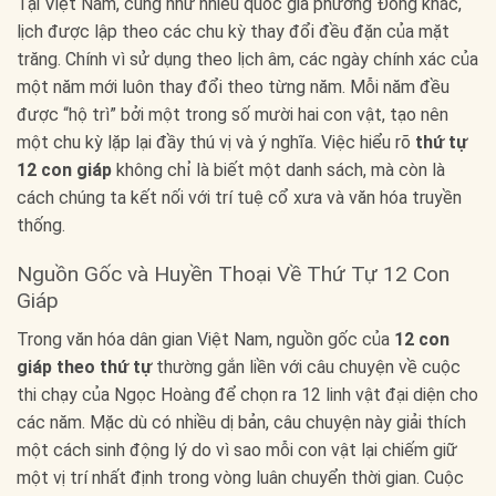
Tại Việt Nam, cũng như nhiều quốc gia phương Đông khác,
lịch được lập theo các chu kỳ thay đổi đều đặn của mặt
trăng. Chính vì sử dụng theo lịch âm, các ngày chính xác của
một năm mới luôn thay đổi theo từng năm. Mỗi năm đều
được “hộ trì” bởi một trong số mười hai con vật, tạo nên
một chu kỳ lặp lại đầy thú vị và ý nghĩa. Việc hiểu rõ
thứ tự
12 con giáp
không chỉ là biết một danh sách, mà còn là
cách chúng ta kết nối với trí tuệ cổ xưa và văn hóa truyền
thống.
Nguồn Gốc và Huyền Thoại Về Thứ Tự 12 Con
Giáp
Trong văn hóa dân gian Việt Nam, nguồn gốc của
12 con
giáp theo thứ tự
thường gắn liền với câu chuyện về cuộc
thi chạy của Ngọc Hoàng để chọn ra 12 linh vật đại diện cho
các năm. Mặc dù có nhiều dị bản, câu chuyện này giải thích
một cách sinh động lý do vì sao mỗi con vật lại chiếm giữ
một vị trí nhất định trong vòng luân chuyển thời gian. Cuộc