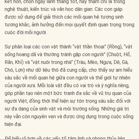
kết hôn, chọn ngày lành tháng tốt, hay thậm chí là trong
nghệ thuật, kiến trúc và văn học dân gian. Các con giáp
được sử dụng để giải thích các mối quan hệ tương sinh
tương khắc, ảnh hưởng đến mọi quyết định quan trọng trong
cuộc đời mỗi người.
Sự phân loại các con vật thành “vật thần thoại” (Rồng), “vật
sống hoang dã và thường tránh gặp con người” (Chuột, Hổ,
Rắn, Khỉ) và “vật nuôi trong nhà” (Trâu, Mèo, Ngựa, Dê, Gà,
Chó, Lợn) như dữ liệu thô đã cung cấp, cho thấy sự am hiểu
sâu sắc về mối quan hệ giữa con người và thế giới tự nhiên
của người xưa. Mỗi loài vật đều có vai trò và ý nghĩa riêng,
góp phần tạo nên một bức tranh đa sắc về vũ trụ quan của
người Việt, đồng thời thể hiện sự tôn trọng sâu sắc đối với
sự đa dạng của sinh vật và môi trường sống. Những giá trị
này vẫn còn nguyên vẹn và được ứng dụng trong cuộc sống
hiện đại.
Để hiểu rõ hơn về các yếu tố tâm linh và phong thủy liên